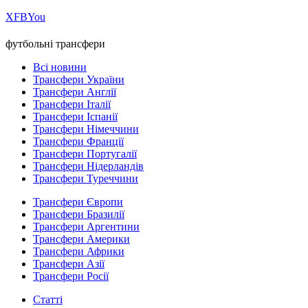
Х
FB
You
футбольні трансфери
Всі новини
Трансфери України
Трансфери Англії
Трансфери Італії
Трансфери Іспанії
Трансфери Німеччини
Трансфери Франції
Трансфери Португалії
Трансфери Нідерландів
Трансфери Туреччини
Трансфери Європи
Трансфери Бразилії
Трансфери Аргентини
Трансфери Америки
Трансфери Африки
Трансфери Азії
Трансфери Росії
Статті