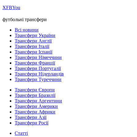
Х
FB
You
футбольні трансфери
Всі новини
Трансфери України
Трансфери Англії
Трансфери Італії
Трансфери Іспанії
Трансфери Німеччини
Трансфери Франції
Трансфери Португалії
Трансфери Нідерландів
Трансфери Туреччини
Трансфери Європи
Трансфери Бразилії
Трансфери Аргентини
Трансфери Америки
Трансфери Африки
Трансфери Азії
Трансфери Росії
Статті