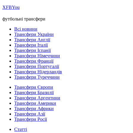
Х
FB
You
футбольні трансфери
Всі новини
Трансфери України
Трансфери Англії
Трансфери Італії
Трансфери Іспанії
Трансфери Німеччини
Трансфери Франції
Трансфери Португалії
Трансфери Нідерландів
Трансфери Туреччини
Трансфери Європи
Трансфери Бразилії
Трансфери Аргентини
Трансфери Америки
Трансфери Африки
Трансфери Азії
Трансфери Росії
Статті