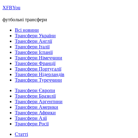
Х
FB
You
футбольні трансфери
Всі новини
Трансфери України
Трансфери Англії
Трансфери Італії
Трансфери Іспанії
Трансфери Німеччини
Трансфери Франції
Трансфери Португалії
Трансфери Нідерландів
Трансфери Туреччини
Трансфери Європи
Трансфери Бразилії
Трансфери Аргентини
Трансфери Америки
Трансфери Африки
Трансфери Азії
Трансфери Росії
Статті