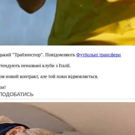
цький "Трабзонспор". Повідомляють
Футбольні трансфери
ендують неназвані клуби з Італії.
ом новий контракт, але той поки відмовляється.
ри!