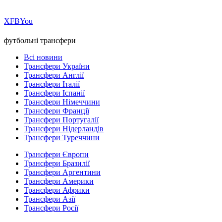
Х
FB
You
футбольні трансфери
Всі новини
Трансфери України
Трансфери Англії
Трансфери Італії
Трансфери Іспанії
Трансфери Німеччини
Трансфери Франції
Трансфери Португалії
Трансфери Нідерландів
Трансфери Туреччини
Трансфери Європи
Трансфери Бразилії
Трансфери Аргентини
Трансфери Америки
Трансфери Африки
Трансфери Азії
Трансфери Росії