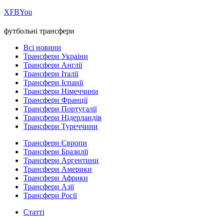
Х
FB
You
футбольні трансфери
Всі новини
Трансфери України
Трансфери Англії
Трансфери Італії
Трансфери Іспанії
Трансфери Німеччини
Трансфери Франції
Трансфери Португалії
Трансфери Нідерландів
Трансфери Туреччини
Трансфери Європи
Трансфери Бразилії
Трансфери Аргентини
Трансфери Америки
Трансфери Африки
Трансфери Азії
Трансфери Росії
Статті