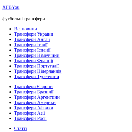
Х
FB
You
футбольні трансфери
Всі новини
Трансфери України
Трансфери Англії
Трансфери Італії
Трансфери Іспанії
Трансфери Німеччини
Трансфери Франції
Трансфери Португалії
Трансфери Нідерландів
Трансфери Туреччини
Трансфери Європи
Трансфери Бразилії
Трансфери Аргентини
Трансфери Америки
Трансфери Африки
Трансфери Азії
Трансфери Росії
Статті