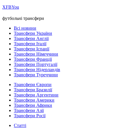
Х
FB
You
футбольні трансфери
Всі новини
Трансфери України
Трансфери Англії
Трансфери Італії
Трансфери Іспанії
Трансфери Німеччини
Трансфери Франції
Трансфери Португалії
Трансфери Нідерландів
Трансфери Туреччини
Трансфери Європи
Трансфери Бразилії
Трансфери Аргентини
Трансфери Америки
Трансфери Африки
Трансфери Азії
Трансфери Росії
Статті