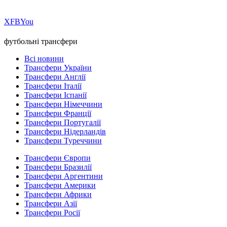
Х
FB
You
футбольні трансфери
Всі новини
Трансфери України
Трансфери Англії
Трансфери Італії
Трансфери Іспанії
Трансфери Німеччини
Трансфери Франції
Трансфери Португалії
Трансфери Нідерландів
Трансфери Туреччини
Трансфери Європи
Трансфери Бразилії
Трансфери Аргентини
Трансфери Америки
Трансфери Африки
Трансфери Азії
Трансфери Росії