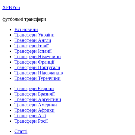
Х
FB
You
футбольні трансфери
Всі новини
Трансфери України
Трансфери Англії
Трансфери Італії
Трансфери Іспанії
Трансфери Німеччини
Трансфери Франції
Трансфери Португалії
Трансфери Нідерландів
Трансфери Туреччини
Трансфери Європи
Трансфери Бразилії
Трансфери Аргентини
Трансфери Америки
Трансфери Африки
Трансфери Азії
Трансфери Росії
Статті