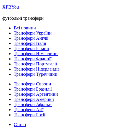
Х
FB
You
футбольні трансфери
Всі новини
Трансфери України
Трансфери Англії
Трансфери Італії
Трансфери Іспанії
Трансфери Німеччини
Трансфери Франції
Трансфери Португалії
Трансфери Нідерландів
Трансфери Туреччини
Трансфери Європи
Трансфери Бразилії
Трансфери Аргентини
Трансфери Америки
Трансфери Африки
Трансфери Азії
Трансфери Росії
Статті