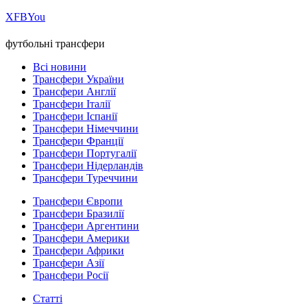
Х
FB
You
футбольні трансфери
Всі новини
Трансфери України
Трансфери Англії
Трансфери Італії
Трансфери Іспанії
Трансфери Німеччини
Трансфери Франції
Трансфери Португалії
Трансфери Нідерландів
Трансфери Туреччини
Трансфери Європи
Трансфери Бразилії
Трансфери Аргентини
Трансфери Америки
Трансфери Африки
Трансфери Азії
Трансфери Росії
Статті