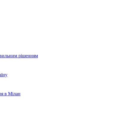
авильним рішенням
аїну
ря в Мілан