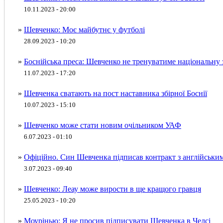
10.11.2023 - 20:00
»
Шевченко: Моє майбутнє у футболі
28.09.2023 - 10:20
»
Боснійська преса: Шевченко не тренуватиме національну 
11.07.2023 - 17:20
»
Шевченка сватають на пост наставника збірної Боснії
10.07.2023 - 15:10
»
Шевченко може стати новим очільником УАФ
6.07.2023 - 01:10
»
Офіційно. Син Шевченка підписав контракт з англійськи
3.07.2023 - 09:40
»
Шевченко: Леау може вирости в ще кращого гравця
25.05.2023 - 10:20
»
Моурінью: Я не просив підписувати Шевченка в Челсі