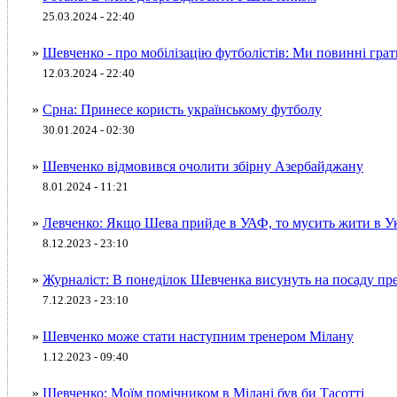
25.03.2024 - 22:40
»
Шевченко - про мобілізацію футболістів: Ми повинні грат
12.03.2024 - 22:40
»
Срна: Принесе користь українському футболу
30.01.2024 - 02:30
»
Шевченко відмовився очолити збірну Азербайджану
8.01.2024 - 11:21
»
Левченко: Якщо Шева прийде в УАФ, то мусить жити в Ук
8.12.2023 - 23:10
»
Журналіст: В понеділок Шевченка висунуть на посаду п
7.12.2023 - 23:10
»
Шевченко може стати наступним тренером Мілану
1.12.2023 - 09:40
»
Шевченко: Моїм помічником в Мілані був би Тасотті