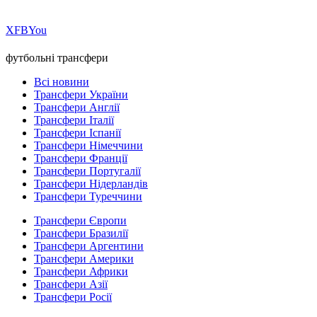
Х
FB
You
футбольні трансфери
Всі новини
Трансфери України
Трансфери Англії
Трансфери Італії
Трансфери Іспанії
Трансфери Німеччини
Трансфери Франції
Трансфери Португалії
Трансфери Нідерландів
Трансфери Туреччини
Трансфери Європи
Трансфери Бразилії
Трансфери Аргентини
Трансфери Америки
Трансфери Африки
Трансфери Азії
Трансфери Росії