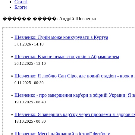
Статті
Блоги
������ �����: Андрій Шевченко
»
Шевченко: Лунін може конкурувати з Куртуа
3.01.2026 - 14:10
»
Шевченко: В мене немає стосунків з Абрамовичем
26.12.2025 - 13:10
»
Шевченко: Я люблю Сан Сіро, але новий стадіон - крок в
9.11.2025 - 00:30
»
Шевченко - про завершення кар'єри в збірній України: Я 
19.10.2025 - 08:40
»
Шевченко: Я завершив кар'єру через проблеми зі здоров'я
18.10.2025 - 00:30
»
Шевченко: Мессі найкращий в історії футболу