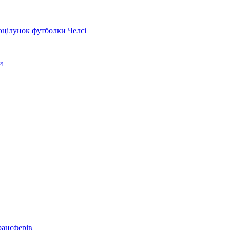
оцілунок футболки Челсі
и
рансферів