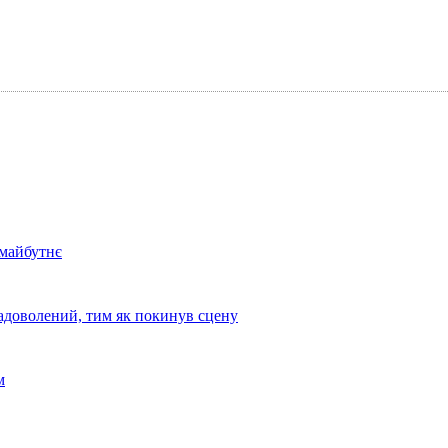
 майбутнє
задоволений, тим як покинув сцену
м