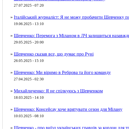
27.07.2025 - 07:20
»
Італійський журналіст: Я не можу пробачити Шевченку п
19.06.2025 - 13:10
»
Шевченко: Перемога з Міланом в ЛЧ залишиться назавжд
29.05.2025 - 20:00
»
Шевченко сказав все, що думає про Руні
26.05.2025 - 15:10
»
Шевченко: Ми віримо в Реброва та його команду
27.04.2025 - 02:30
»
Михайличенко: Я не спілкуюсь з Шевченком
18.03.2025 - 14:10
»
Шевченко: Консейсау хоче врятувати сезон для Мілану
10.03.2025 - 08:10
»
Шевченко - про виїзд українських гравців за кордон для т