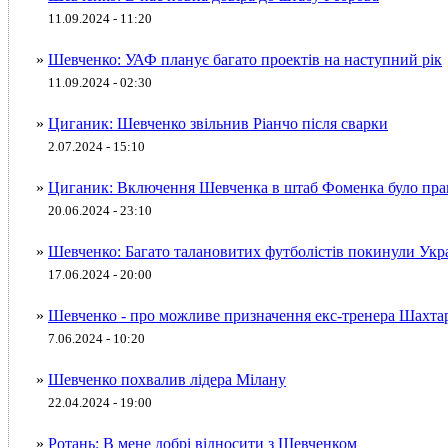
11.09.2024 - 11:20
»
Шевченко: УАФ планує багато проектів на наступний рік
11.09.2024 - 02:30
»
Циганик: Шевченко звільнив Ріанчо після сварки
2.07.2024 - 15:10
»
Циганик: Включення Шевченка в штаб Фоменка було пр
20.06.2024 - 23:10
»
Шевченко: Багато талановитих футболістів покинули Укр
17.06.2024 - 20:00
»
Шевченко - про можливе призначення екс-тренера Шахта
7.06.2024 - 10:20
»
Шевченко похвалив лідера Мілану
22.04.2024 - 19:00
»
Ротань: В мене добрі відносити з Шевченком