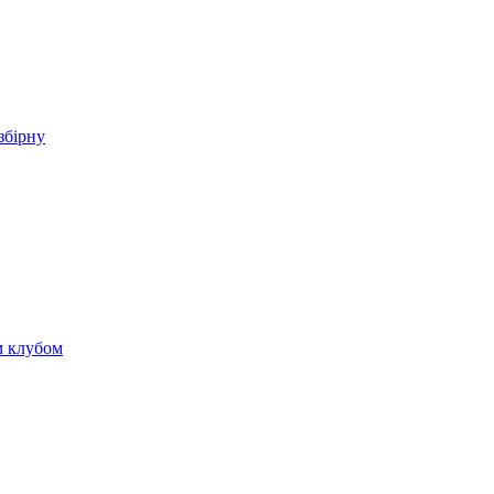
збірну
м клубом