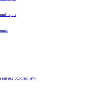
ивий крок
товим
н виграє Золотий м'яч