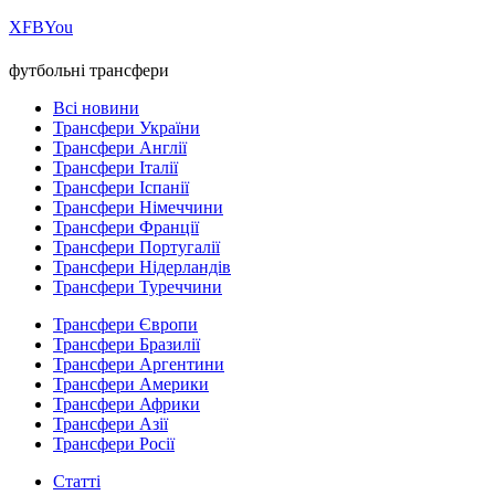
Х
FB
You
футбольні трансфери
Всі новини
Трансфери України
Трансфери Англії
Трансфери Італії
Трансфери Іспанії
Трансфери Німеччини
Трансфери Франції
Трансфери Португалії
Трансфери Нідерландів
Трансфери Туреччини
Трансфери Європи
Трансфери Бразилії
Трансфери Аргентини
Трансфери Америки
Трансфери Африки
Трансфери Азії
Трансфери Росії
Статті