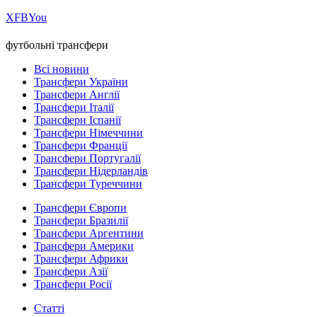
Х
FB
You
футбольні трансфери
Всі новини
Трансфери України
Трансфери Англії
Трансфери Італії
Трансфери Іспанії
Трансфери Німеччини
Трансфери Франції
Трансфери Португалії
Трансфери Нідерландів
Трансфери Туреччини
Трансфери Європи
Трансфери Бразилії
Трансфери Аргентини
Трансфери Америки
Трансфери Африки
Трансфери Азії
Трансфери Росії
Статті