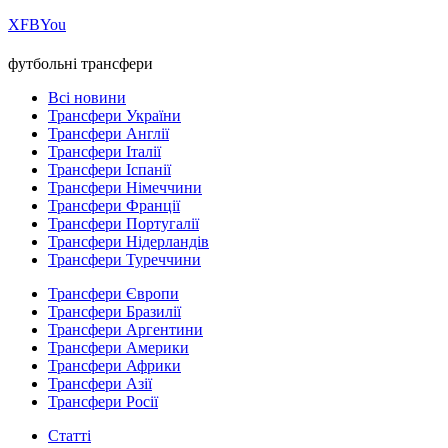
Х
FB
You
футбольні трансфери
Всі новини
Трансфери України
Трансфери Англії
Трансфери Італії
Трансфери Іспанії
Трансфери Німеччини
Трансфери Франції
Трансфери Португалії
Трансфери Нідерландів
Трансфери Туреччини
Трансфери Європи
Трансфери Бразилії
Трансфери Аргентини
Трансфери Америки
Трансфери Африки
Трансфери Азії
Трансфери Росії
Статті