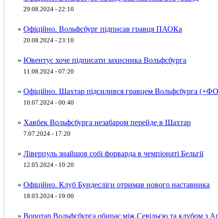
29.08.2024 - 22:10
»
Офіційно. Вольфсбург підписав гравця ПАОКа
20.08.2024 - 23:10
»
Ювентус хоче підписати захисника Вольфсбурга
11.08.2024 - 07:20
»
Офіційно. Шахтар підсилився гравцем Вольфсбурга (+Ф
10.07.2024 - 00:40
»
Хавбек Вольфсбурга незабаром перейде в Шахтар
7.07.2024 - 17:20
»
Ліверпуль знайшов собі форварда в чемпіонаті Бельгії
12.05.2024 - 10:20
»
Офіційно. Клуб Бундесліги отримав нового наставника
18.03.2024 - 19:00
»
Воротар Вольфсбурга обирає між Севільєю та клубом з Ар