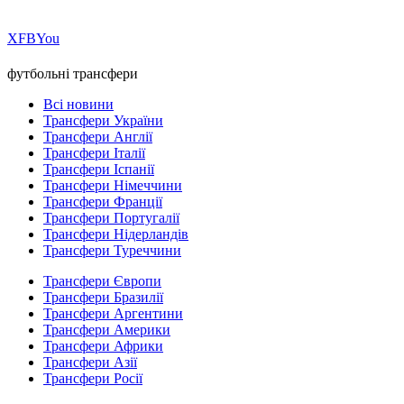
Х
FB
You
футбольні трансфери
Всі новини
Трансфери України
Трансфери Англії
Трансфери Італії
Трансфери Іспанії
Трансфери Німеччини
Трансфери Франції
Трансфери Португалії
Трансфери Нідерландів
Трансфери Туреччини
Трансфери Європи
Трансфери Бразилії
Трансфери Аргентини
Трансфери Америки
Трансфери Африки
Трансфери Азії
Трансфери Росії