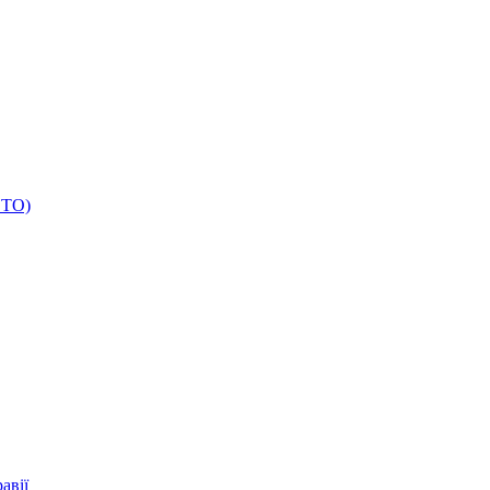
ОТО)
авії