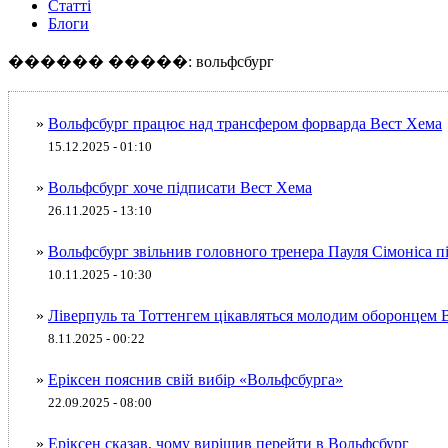
Статті
Блоги
������ �����: вольфсбург
»
Вольфсбург працює над трансфером форварда Вест Хема
15.12.2025 - 01:10
»
Вольфсбург хоче підписати Вест Хема
26.11.2025 - 13:10
»
Вольфсбург звільнив головного тренера Пауля Сімоніса пі
10.11.2025 - 10:30
»
Ліверпуль та Тоттенгем цікавляться молодим оборонцем 
8.11.2025 - 00:22
»
Еріксен пояснив свій вибір «Вольфсбурга»
22.09.2025 - 08:00
»
Еріксен сказав, чому вирішив перейти в Вольфсбург