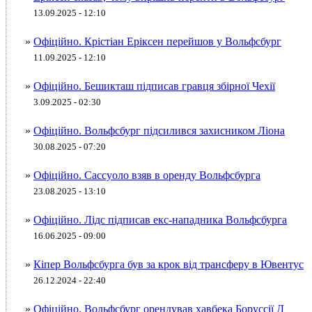
13.09.2025 - 12:10
»
Офіційно. Крістіан Еріксен перейшов у Вольфсбург
11.09.2025 - 12:10
»
Офіційно. Бешикташ підписав гравця збірної Чехії
3.09.2025 - 02:30
»
Офіційно. Вольфсбург підсилився захисником Ліона
30.08.2025 - 07:20
»
Офіційно. Сассуоло взяв в оренду Вольфсбурга
23.08.2025 - 13:10
»
Офіційно. Лідс підписав екс-нападника Вольфсбурга
16.06.2025 - 09:00
»
Кіпер Вольфсбурга був за крок від трансферу в Ювентус
26.12.2024 - 22:40
»
Офіційно. Вольфсбург орендував хавбека Боруссії Д