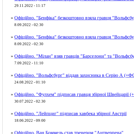
29.11.2022 - 11:17
»
Офіційно. "Бенфіка" безкоштовно взяла гравця "Вольфс
8.09.2022 - 02:30
»
Офіційно. "Бенфіка" безкоштовно взяла гравця "Вольфс
8.09.2022 - 02:30
»
Офіційно. "Мілан" взяв гравців "Барселони" та "Вольфс
7.09.2022 - 11:10
»
Офіційно. "Вольфсбург" віддав захисника в Серію А (+
24.08.2022 - 01:10
»
Офіційно. "Фулхем" підписав гравця збірної Швейцарії 
30.07.2022 - 02:30
»
Офіційно. "Лейпциг" підписав хавбека збірної Австрії
18.06.2022 - 09:00
»
Офіційно. Ван Боммель став тренером "Антверпена"