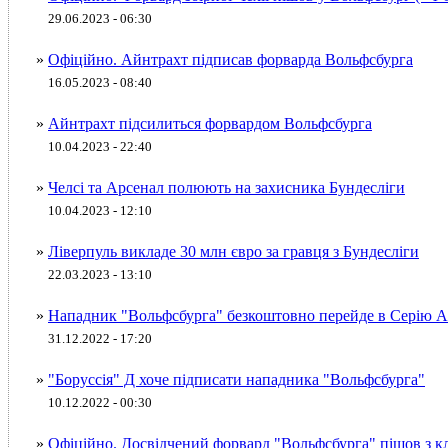
29.06.2023 - 06:30
»
Офіційно. Айнтрахт підписав форварда Вольфсбурга
16.05.2023 - 08:40
»
Айнтрахт підсилиться форвардом Вольфсбурга
10.04.2023 - 22:40
»
Челсі та Арсенал полюють на захисника Бундесліги
10.04.2023 - 12:10
»
Ліверпуль викладе 30 млн євро за гравця з Бундесліги
22.03.2023 - 13:10
»
Нападник "Вольфсбурга" безкоштовно перейде в Серію А
31.12.2022 - 17:20
»
"Боруссія" Д хоче підписати нападника "Вольфсбурга"
10.12.2022 - 00:30
»
Офіційно. Досвідчений форвард "Вольфсбурга" пішов з к