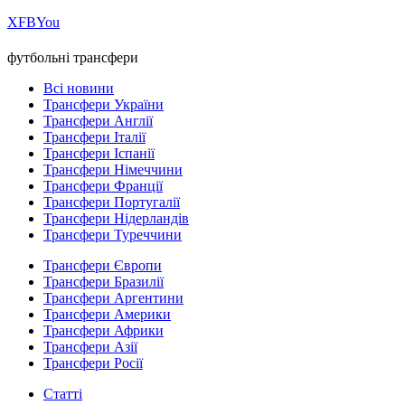
Х
FB
You
футбольні трансфери
Всі новини
Трансфери України
Трансфери Англії
Трансфери Італії
Трансфери Іспанії
Трансфери Німеччини
Трансфери Франції
Трансфери Португалії
Трансфери Нідерландів
Трансфери Туреччини
Трансфери Європи
Трансфери Бразилії
Трансфери Аргентини
Трансфери Америки
Трансфери Африки
Трансфери Азії
Трансфери Росії
Статті