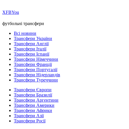
Х
FB
You
футбольні трансфери
Всі новини
Трансфери України
Трансфери Англії
Трансфери Італії
Трансфери Іспанії
Трансфери Німеччини
Трансфери Франції
Трансфери Португалії
Трансфери Нідерландів
Трансфери Туреччини
Трансфери Європи
Трансфери Бразилії
Трансфери Аргентини
Трансфери Америки
Трансфери Африки
Трансфери Азії
Трансфери Росії