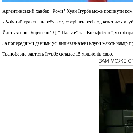
Аргентинський хавбек "Роми" Хуан Ітурбе може покинути ком
22-річний гравець перебуває у сфері інтересів одразу трьох клуб
Йдеться про "Боруссію" Д, "Шальке" та "Вольфсбург", які збира
За попередніми даними усі вищезазначені клуби мають намір п
Трансферна вартість Ітурбе складає 15 мільйонів євро.