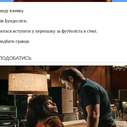
анду взимку.
ів Бундесліги.
ються вступити у перепалку за футболіста в січні.
ридбати гравця.