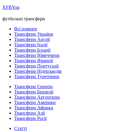
Х
FB
You
футбольні трансфери
Всі новини
Трансфери України
Трансфери Англії
Трансфери Італії
Трансфери Іспанії
Трансфери Німеччини
Трансфери Франції
Трансфери Португалії
Трансфери Нідерландів
Трансфери Туреччини
Трансфери Європи
Трансфери Бразилії
Трансфери Аргентини
Трансфери Америки
Трансфери Африки
Трансфери Азії
Трансфери Росії
Статті