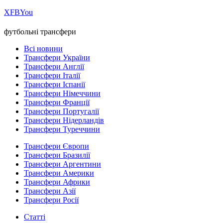
Х
FB
You
футбольні трансфери
Всі новини
Трансфери України
Трансфери Англії
Трансфери Італії
Трансфери Іспанії
Трансфери Німеччини
Трансфери Франції
Трансфери Португалії
Трансфери Нідерландів
Трансфери Туреччини
Трансфери Європи
Трансфери Бразилії
Трансфери Аргентини
Трансфери Америки
Трансфери Африки
Трансфери Азії
Трансфери Росії
Статті