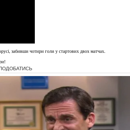
русі, забивши чотири голи у стартових двох матчах.
ри!