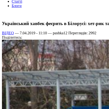
Статті
Блоги
Український хавбек феєрить в Білорусі: хет-рик т
ВІДЕО
— 7.04.2019 - 11:10 —
pashka12
Переглядів: 2992
Поділитись: