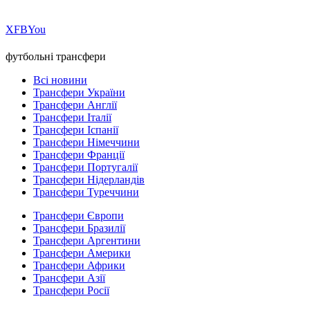
Х
FB
You
футбольні трансфери
Всі новини
Трансфери України
Трансфери Англії
Трансфери Італії
Трансфери Іспанії
Трансфери Німеччини
Трансфери Франції
Трансфери Португалії
Трансфери Нідерландів
Трансфери Туреччини
Трансфери Європи
Трансфери Бразилії
Трансфери Аргентини
Трансфери Америки
Трансфери Африки
Трансфери Азії
Трансфери Росії