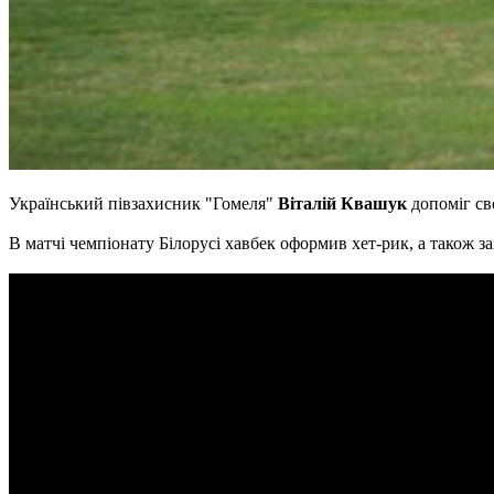
Український півзахисник "Гомеля"
Віталій Квашук
допоміг св
В матчі чемпіонату Білорусі хавбек оформив хет-рик, а також за