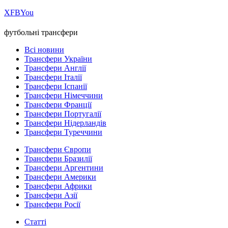
Х
FB
You
футбольні трансфери
Всі новини
Трансфери України
Трансфери Англії
Трансфери Італії
Трансфери Іспанії
Трансфери Німеччини
Трансфери Франції
Трансфери Португалії
Трансфери Нідерландів
Трансфери Туреччини
Трансфери Європи
Трансфери Бразилії
Трансфери Аргентини
Трансфери Америки
Трансфери Африки
Трансфери Азії
Трансфери Росії
Статті