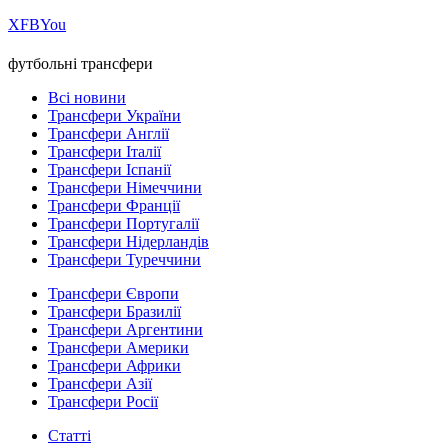
Х
FB
You
футбольні трансфери
Всі новини
Трансфери України
Трансфери Англії
Трансфери Італії
Трансфери Іспанії
Трансфери Німеччини
Трансфери Франції
Трансфери Португалії
Трансфери Нідерландів
Трансфери Туреччини
Трансфери Європи
Трансфери Бразилії
Трансфери Аргентини
Трансфери Америки
Трансфери Африки
Трансфери Азії
Трансфери Росії
Статті