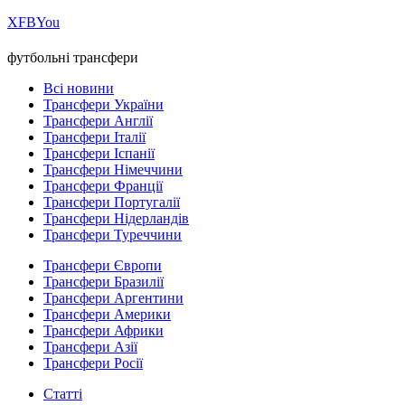
Х
FB
You
футбольні трансфери
Всі новини
Трансфери України
Трансфери Англії
Трансфери Італії
Трансфери Іспанії
Трансфери Німеччини
Трансфери Франції
Трансфери Португалії
Трансфери Нідерландів
Трансфери Туреччини
Трансфери Європи
Трансфери Бразилії
Трансфери Аргентини
Трансфери Америки
Трансфери Африки
Трансфери Азії
Трансфери Росії
Статті