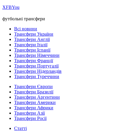
Х
FB
You
футбольні трансфери
Всі новини
Трансфери України
Трансфери Англії
Трансфери Італії
Трансфери Іспанії
Трансфери Німеччини
Трансфери Франції
Трансфери Португалії
Трансфери Нідерландів
Трансфери Туреччини
Трансфери Європи
Трансфери Бразилії
Трансфери Аргентини
Трансфери Америки
Трансфери Африки
Трансфери Азії
Трансфери Росії
Статті