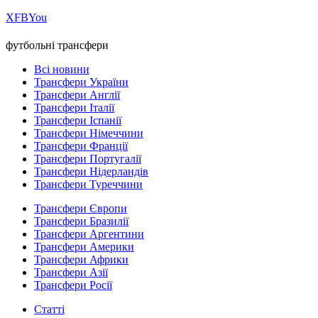
Х
FB
You
футбольні трансфери
Всі новини
Трансфери України
Трансфери Англії
Трансфери Італії
Трансфери Іспанії
Трансфери Німеччини
Трансфери Франції
Трансфери Португалії
Трансфери Нідерландів
Трансфери Туреччини
Трансфери Європи
Трансфери Бразилії
Трансфери Аргентини
Трансфери Америки
Трансфери Африки
Трансфери Азії
Трансфери Росії
Статті