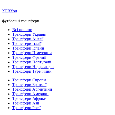
Х
FB
You
футбольні трансфери
Всі новини
Трансфери України
Трансфери Англії
Трансфери Італії
Трансфери Іспанії
Трансфери Німеччини
Трансфери Франції
Трансфери Португалії
Трансфери Нідерландів
Трансфери Туреччини
Трансфери Європи
Трансфери Бразилії
Трансфери Аргентини
Трансфери Америки
Трансфери Африки
Трансфери Азії
Трансфери Росії