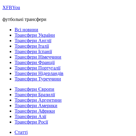
Х
FB
You
футбольні трансфери
Всі новини
Трансфери України
Трансфери Англії
Трансфери Італії
Трансфери Іспанії
Трансфери Німеччини
Трансфери Франції
Трансфери Португалії
Трансфери Нідерландів
Трансфери Туреччини
Трансфери Європи
Трансфери Бразилії
Трансфери Аргентини
Трансфери Америки
Трансфери Африки
Трансфери Азії
Трансфери Росії
Статті