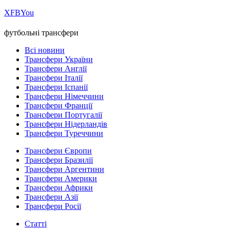
Х
FB
You
футбольні трансфери
Всі новини
Трансфери України
Трансфери Англії
Трансфери Італії
Трансфери Іспанії
Трансфери Німеччини
Трансфери Франції
Трансфери Португалії
Трансфери Нідерландів
Трансфери Туреччини
Трансфери Європи
Трансфери Бразилії
Трансфери Аргентини
Трансфери Америки
Трансфери Африки
Трансфери Азії
Трансфери Росії
Статті