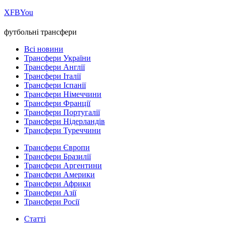
Х
FB
You
футбольні трансфери
Всі новини
Трансфери України
Трансфери Англії
Трансфери Італії
Трансфери Іспанії
Трансфери Німеччини
Трансфери Франції
Трансфери Португалії
Трансфери Нідерландів
Трансфери Туреччини
Трансфери Європи
Трансфери Бразилії
Трансфери Аргентини
Трансфери Америки
Трансфери Африки
Трансфери Азії
Трансфери Росії
Статті