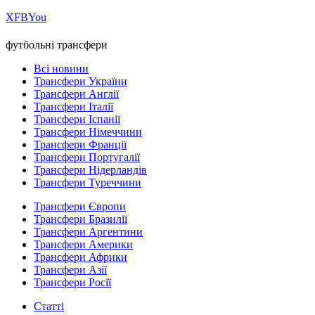
Х
FB
You
футбольні трансфери
Всі новини
Трансфери України
Трансфери Англії
Трансфери Італії
Трансфери Іспанії
Трансфери Німеччини
Трансфери Франції
Трансфери Португалії
Трансфери Нідерландів
Трансфери Туреччини
Трансфери Європи
Трансфери Бразилії
Трансфери Аргентини
Трансфери Америки
Трансфери Африки
Трансфери Азії
Трансфери Росії
Статті