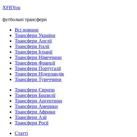
Х
FB
You
футбольні трансфери
Всі новини
Трансфери України
Трансфери Англії
Трансфери Італії
Трансфери Іспанії
Трансфери Німеччини
Трансфери Франції
Трансфери Португалії
Трансфери Нідерландів
Трансфери Туреччини
Трансфери Європи
Трансфери Бразилії
Трансфери Аргентини
Трансфери Америки
Трансфери Африки
Трансфери Азії
Трансфери Росії
Статті