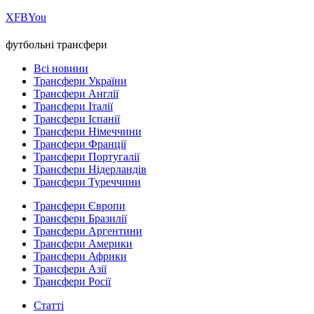
Х
FB
You
футбольні трансфери
Всі новини
Трансфери України
Трансфери Англії
Трансфери Італії
Трансфери Іспанії
Трансфери Німеччини
Трансфери Франції
Трансфери Португалії
Трансфери Нідерландів
Трансфери Туреччини
Трансфери Європи
Трансфери Бразилії
Трансфери Аргентини
Трансфери Америки
Трансфери Африки
Трансфери Азії
Трансфери Росії
Статті