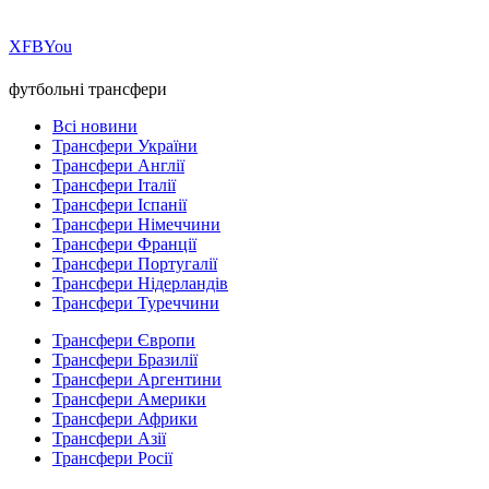
Х
FB
You
футбольні трансфери
Всі новини
Трансфери України
Трансфери Англії
Трансфери Італії
Трансфери Іспанії
Трансфери Німеччини
Трансфери Франції
Трансфери Португалії
Трансфери Нідерландів
Трансфери Туреччини
Трансфери Європи
Трансфери Бразилії
Трансфери Аргентини
Трансфери Америки
Трансфери Африки
Трансфери Азії
Трансфери Росії