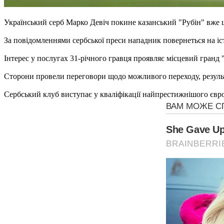
Український серб Марко Девіч покине казанський "Рубін" вже ц
За повідомленнями сербської преси нападник повернеться на і
Інтерес у послугах 31-річного гравця проявляє місцевий гранд 
Сторони провели переговори щодо можливого переходу, результа
Сербський клуб виступає у кваліфікації найпрестижнішого євро