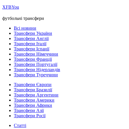
Х
FB
You
футбольні трансфери
Всі новини
Трансфери України
Трансфери Англії
Трансфери Італії
Трансфери Іспанії
Трансфери Німеччини
Трансфери Франції
Трансфери Португалії
Трансфери Нідерландів
Трансфери Туреччини
Трансфери Європи
Трансфери Бразилії
Трансфери Аргентини
Трансфери Америки
Трансфери Африки
Трансфери Азії
Трансфери Росії
Статті