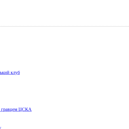
ський клуб
им гравцем ЦСКА
у