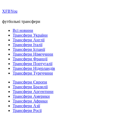
Х
FB
You
футбольні трансфери
Всі новини
Трансфери України
Трансфери Англії
Трансфери Італії
Трансфери Іспанії
Трансфери Німеччини
Трансфери Франції
Трансфери Португалії
Трансфери Нідерландів
Трансфери Туреччини
Трансфери Європи
Трансфери Бразилії
Трансфери Аргентини
Трансфери Америки
Трансфери Африки
Трансфери Азії
Трансфери Росії