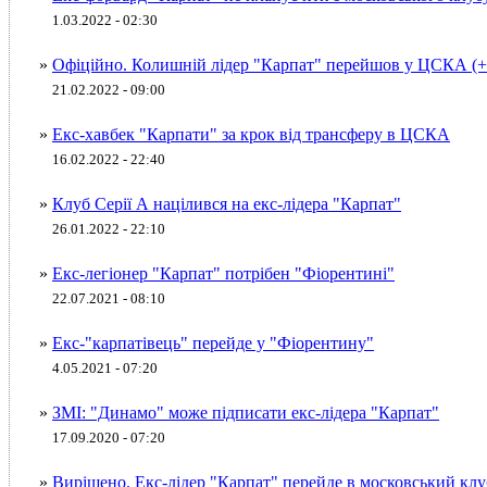
1.03.2022 - 02:30
»
Офіційно. Колишній лідер "Карпат" перейшов у ЦСКА 
21.02.2022 - 09:00
»
Екс-хавбек "Карпати" за крок від трансферу в ЦСКА
16.02.2022 - 22:40
»
Клуб Серії А націлився на екс-лідера "Карпат"
26.01.2022 - 22:10
»
Екс-легіонер "Карпат" потрібен "Фіорентині"
22.07.2021 - 08:10
»
Екс-"карпатівець" перейде у "Фіорентину"
4.05.2021 - 07:20
»
ЗМІ: "Динамо" може підписати екс-лідера "Карпат"
17.09.2020 - 07:20
»
Вирішено. Екс-лідер "Карпат" перейде в московський клу