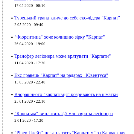
17.05.2020 - 00:10
»
Турецький гранд кличе до себе екс-лідера "Карпат"
2.05.2020 - 09:40
»
"Фіорентина" хоче колишню зірку "Карпат"
26.04.2020 - 19:00
»
Трансфер легіонера може врятувати "Карпати"
11.04.2020 - 17:20
»
Екс-гравець "Карпат" на радарах "Ювентуса"
15.03.2020 - 22:40
»
Вчорашнього "карпатівця" розривають на шматки
25.01.2020 - 22:10
»
"Карпатам" виплатять 2,5 млн євро за легіонера
2.01.2020 - 17:20
»
"Рівер Плейт" не заплатить "Карпатам" за Карраскаля