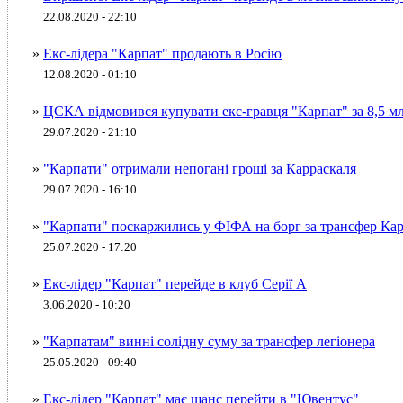
22.08.2020 - 22:10
»
Екс-лідера "Карпат" продають в Росію
12.08.2020 - 01:10
»
ЦСКА відмовився купувати екс-гравця "Карпат" за 8,5 м
29.07.2020 - 21:10
»
"Карпати" отримали непогані гроші за Карраскаля
29.07.2020 - 16:10
»
"Карпати" поскаржились у ФІФА на борг за трансфер Ка
25.07.2020 - 17:20
»
Екс-лідер "Карпат" перейде в клуб Серії А
3.06.2020 - 10:20
»
"Карпатам" винні солідну суму за трансфер легіонера
25.05.2020 - 09:40
»
Екс-лідер "Карпат" має шанс перейти в "Ювентус"