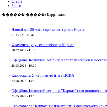
Статті
Блоги
������ �����: Карраскаль
»
Наполі дає 20 млн. євро за екс-гравця Карпат
1.01.2026 - 08:40
»
Фламенго купує екс-легіонера Карпат
18.07.2025 - 11:20
»
Офіційно. Колишній легірнер Карпат перейшов в москов
28.08.2023 - 19:00
»
Карраскаль: Я не планую йти з ЦСКА
24.06.2022 - 15:10
»
Офіційно. Колишній легіонер "Карпат" став повноцінн
21.05.2022 - 13:10
»
Екс-форвард "Карпат" не планує йти з московського клуб