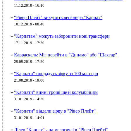
11.12.2019 - 16:10
»
"Рівер Плейт" викупить легіонера "Карпат"
10.12.2019 - 08:40
»
"Карпатам" можуть заборонити нові трансфери
17.11.2019 - 17:20
»
Карраскаль: Міг перейти в "Динамо" або "Шахтар"
29.09.2019 - 17:20
»
"Карпати" продадуть зірку за 100 млн грн
21.08.2019 - 19:00
»
"Карпати" винні гроші ще й колумбійцям
31.01.2019 - 14:30
»
"Карпати" віддали зірку в "Рівер Плейт"
31.01.2019 - 14:01
»
Лідер "Карпат" - на медогляді в "Рівер Плейті"