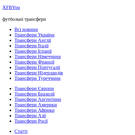
Х
FB
You
футбольні трансфери
Всі новини
Трансфери України
Трансфери Англії
Трансфери Італії
Трансфери Іспанії
Трансфери Німеччини
Трансфери Франції
Трансфери Португалії
Трансфери Нідерландів
Трансфери Туреччини
Трансфери Європи
Трансфери Бразилії
Трансфери Аргентини
Трансфери Америки
Трансфери Африки
Трансфери Азії
Трансфери Росії
Статті