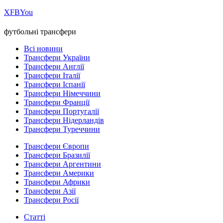
Х
FB
You
футбольні трансфери
Всі новини
Трансфери України
Трансфери Англії
Трансфери Італії
Трансфери Іспанії
Трансфери Німеччини
Трансфери Франції
Трансфери Португалії
Трансфери Нідерландів
Трансфери Туреччини
Трансфери Європи
Трансфери Бразилії
Трансфери Аргентини
Трансфери Америки
Трансфери Африки
Трансфери Азії
Трансфери Росії
Статті