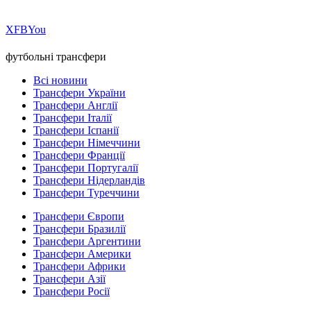
Х
FB
You
футбольні трансфери
Всі новини
Трансфери України
Трансфери Англії
Трансфери Італії
Трансфери Іспанії
Трансфери Німеччини
Трансфери Франції
Трансфери Португалії
Трансфери Нідерландів
Трансфери Туреччини
Трансфери Європи
Трансфери Бразилії
Трансфери Аргентини
Трансфери Америки
Трансфери Африки
Трансфери Азії
Трансфери Росії