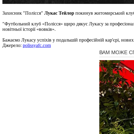
Захисник "Полісся"
Лукас Тейлор
покинув житомирський клу
"Футбольний клуб «Полісся» щиро дякує Лукасу за професіоналі
новітньої історії «вовків».
Бажаємо Лукасу успіхів у подальшій професійній кар'єрі, нових
Джерело:
polissyafc.com