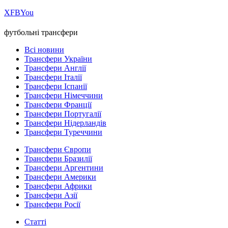
Х
FB
You
футбольні трансфери
Всі новини
Трансфери України
Трансфери Англії
Трансфери Італії
Трансфери Іспанії
Трансфери Німеччини
Трансфери Франції
Трансфери Португалії
Трансфери Нідерландів
Трансфери Туреччини
Трансфери Європи
Трансфери Бразилії
Трансфери Аргентини
Трансфери Америки
Трансфери Африки
Трансфери Азії
Трансфери Росії
Статті