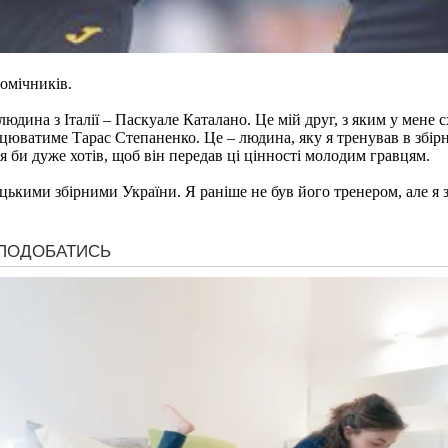
омічників.
юдина з Італії – Паскуале Каталано. Це мій друг, з яким у мене с
ацюватиме Тарас Степаненко. Це – людина, яку я тренував в збірн
 я би дуже хотів, щоб він передав ці цінності молодим гравцям.
ькими збірними України. Я раніше не був його тренером, але я 