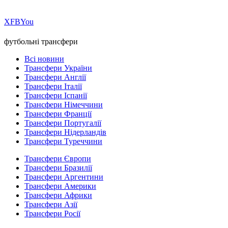
Х
FB
You
футбольні трансфери
Всі новини
Трансфери України
Трансфери Англії
Трансфери Італії
Трансфери Іспанії
Трансфери Німеччини
Трансфери Франції
Трансфери Португалії
Трансфери Нідерландів
Трансфери Туреччини
Трансфери Європи
Трансфери Бразилії
Трансфери Аргентини
Трансфери Америки
Трансфери Африки
Трансфери Азії
Трансфери Росії