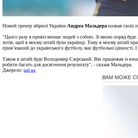
Новий тренер збірної України
Андреа Мальдера
назвав своїх п
"Цього разу я привіз менше людей з собою. Зі мною поряд буде л
хотів, щоб в моєму штабі були українці. Тому в моєму штабі пр
прив’язаний до українського футболу, має футбольні цінності. І
Також в штабі буде Володимир Єзерський. Він працював із юнац
робити багато для досягнення результату", - сказав Мальдера.
Джерело:
uaf.ua