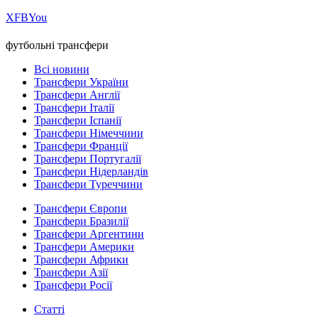
Х
FB
You
футбольні трансфери
Всі новини
Трансфери України
Трансфери Англії
Трансфери Італії
Трансфери Іспанії
Трансфери Німеччини
Трансфери Франції
Трансфери Португалії
Трансфери Нідерландів
Трансфери Туреччини
Трансфери Європи
Трансфери Бразилії
Трансфери Аргентини
Трансфери Америки
Трансфери Африки
Трансфери Азії
Трансфери Росії
Статті