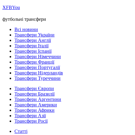
Х
FB
You
футбольні трансфери
Всі новини
Трансфери України
Трансфери Англії
Трансфери Італії
Трансфери Іспанії
Трансфери Німеччини
Трансфери Франції
Трансфери Португалії
Трансфери Нідерландів
Трансфери Туреччини
Трансфери Європи
Трансфери Бразилії
Трансфери Аргентини
Трансфери Америки
Трансфери Африки
Трансфери Азії
Трансфери Росії
Статті