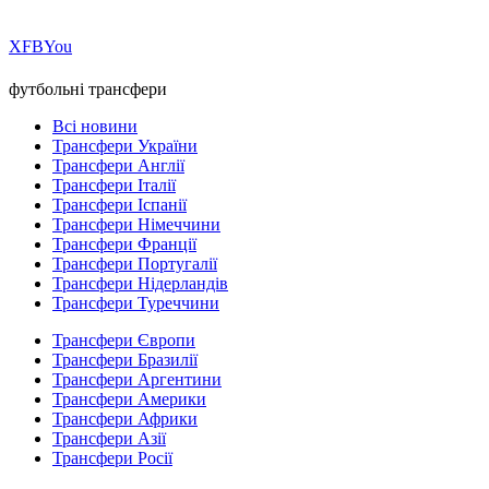
Х
FB
You
футбольні трансфери
Всі новини
Трансфери України
Трансфери Англії
Трансфери Італії
Трансфери Іспанії
Трансфери Німеччини
Трансфери Франції
Трансфери Португалії
Трансфери Нідерландів
Трансфери Туреччини
Трансфери Європи
Трансфери Бразилії
Трансфери Аргентини
Трансфери Америки
Трансфери Африки
Трансфери Азії
Трансфери Росії