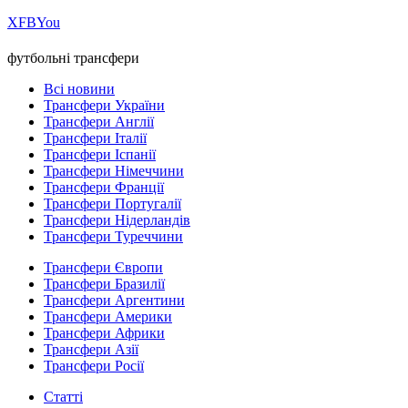
Х
FB
You
футбольні трансфери
Всі новини
Трансфери України
Трансфери Англії
Трансфери Італії
Трансфери Іспанії
Трансфери Німеччини
Трансфери Франції
Трансфери Португалії
Трансфери Нідерландів
Трансфери Туреччини
Трансфери Європи
Трансфери Бразилії
Трансфери Аргентини
Трансфери Америки
Трансфери Африки
Трансфери Азії
Трансфери Росії
Статті