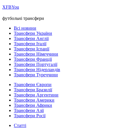
Х
FB
You
футбольні трансфери
Всі новини
Трансфери України
Трансфери Англії
Трансфери Італії
Трансфери Іспанії
Трансфери Німеччини
Трансфери Франції
Трансфери Португалії
Трансфери Нідерландів
Трансфери Туреччини
Трансфери Європи
Трансфери Бразилії
Трансфери Аргентини
Трансфери Америки
Трансфери Африки
Трансфери Азії
Трансфери Росії
Статті