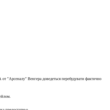
 А от "Арсеналу" Венгера доведеться перебудувати фактично
ейлом.
ка предостатньо.