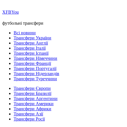
Х
FB
You
футбольні трансфери
Всі новини
Трансфери України
Трансфери Англії
Трансфери Італії
Трансфери Іспанії
Трансфери Німеччини
Трансфери Франції
Трансфери Португалії
Трансфери Нідерландів
Трансфери Туреччини
Трансфери Європи
Трансфери Бразилії
Трансфери Аргентини
Трансфери Америки
Трансфери Африки
Трансфери Азії
Трансфери Росії