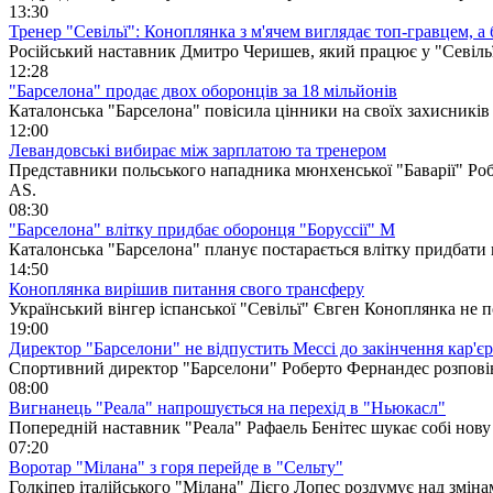
13:30
Тренер "Севільї": Коноплянка з м'ячем виглядає топ-гравцем, а б
Російський наставник Дмитро Черишев, який працює у "Севільї"
12:28
"Барселона" продає двох оборонців за 18 мільйонів
Каталонська "Барселона" повісила цінники на своїх захисників 
12:00
Левандовські вибирає між зарплатою та тренером
Представники польського нападника мюнхенської "Баварії" Роб
AS.
08:30
"Барселона" влітку придбає оборонця "Боруссії" М
Каталонська "Барселона" планує постарається влітку придбати 
14:50
Коноплянка вирішив питання свого трансферу
Український вінгер іспанської "Севільї" Євген Коноплянка не 
19:00
Директор "Барселони" не відпустить Мессі до закінчення кар'є
Спортивний директор "Барселони" Роберто Фернандес розповів 
08:00
Вигнанець "Реала" напрошується на перехід в "Ньюкасл"
Попередній наставник "Реала" Рафаель Бенітес шукає собі нову
07:20
Воротар "Мілана" з горя перейде в "Сельту"
Голкіпер італійського "Мілана" Дієго Лопес роздумує над змінам