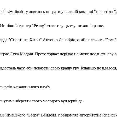
і". Футболісту довелось пограти у славній команді "галактікос", 
Нинішній тренер "Реалу" ставить у цьому питанні крапку.
арда "Спортінга Хіхон" Антоніо Санабрія, який належить "Ромі"
іграє Лука Модріч. Проте хорват нерідко не може поєднати гру в 
вдосталь часу, аби показати свою кращу гру. Іспанцю це вдалося
каутів каталонського клубу.
гнутиме зберегти свого молодого вундеркінда.
ь німецького "Баєра" Венделл, повідомляє авторитетне іспансь