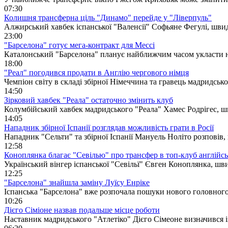
07:30
Колишня трансферна ціль "Динамо" перейде у "Ліверпуль"
Алжирський хавбек іспанської "Валенсії" Софьяне Фегулі, швид
23:00
"Барселона" готує мега-контракт для Мессі
Каталонський "Барселона" планує найближчим часом укласти н
18:00
"Реал" погодився продати в Англію чергового німця
Чемпіон світу в складі збірної Німеччина та гравець мадридсь
14:50
Зірковий хавбек "Реала" остаточно змінить клуб
Колумбійський хавбек мадридського "Реала" Хамес Родрігес, шв
14:05
Нападник збірної Іспанії розглядав можливість грати в Росії
Нападник "Сельти" та збірної Іспанії Мануель Ноліто розповів,
12:58
Коноплянка благає "Севілью" про трансфер в топ-клуб англійсь
Український вінгер іспанської "Севільї" Євген Коноплянка, шви
12:25
"Барселона" знайшла заміну Луїсу Енріке
Іспанська "Барселона" вже розпочала пошуки нового головного 
10:26
Дієго Сіміоне назвав подальше місце роботи
Наставник мадридського "Атлетіко" Дієго Сімеоне визначився і