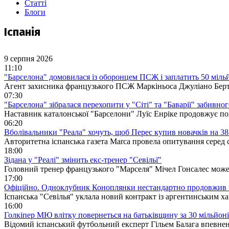
Статті
Блоги
Іспанія
9 серпня 2026
11:10
"Барселона" домовилася із оборонцем ПСЖ і заплатить 50 міль
Агент захисника французького ПСЖ Маркіньоса Джуліано Берто
07:30
"Барселона" зібралася перехопити у "Сіті" та "Баварії" забивно
Наставник каталонської "Барселони" Луїс Енріке продовжує пош
06:20
Вболівальники "Реала" хочуть, щоб Перес купив новачків на 38
Авторитетна іспанська газета Marca провела опитування серед св
18:00
Зідана у "Реалі" змінить екс-тренер "Севільї"
Головний тренер французького "Марселя" Мічел Гонсалес може 
17:00
Офіційно. Одноклубник Коноплянки нестандартно продовжив 
Іспанська "Севілья" уклала новий контракт із аргентинським 
16:00
Голкіпер МЮ влітку повернеться на батьківщину за 30 мільйон
Відомий іспанський футбольний експерт Гільем Балага впевнен