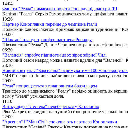
14:04
Фанати "Реала" вимагали продати Роналду під час гри ЛЧ
Капітан "Реала" Серхіо Рамос дивується тому, що фанати влашт
13:26
Партнер Коноплянки перейде до чемпіона Італії
Польський хавбек Гжегож Криховяк зацікавив туринський "Юв
09:00
"Шахтар" планує трансфер партнера Роналду
Півзахисник "Реала" Денис Черишев потрапив до сфери інтерес
06:20
"Валенсія" спробує підписати двох зірок збірної Чилі
Поточний сезон навряд можна назвати вдалим для "Валенсії". Ке
23:10
Новий контракт: "Барселона" отримуватиме 100 млн. євро у рік
"МЮ" не довго тішився найвищою ставкою контракту з технічн
20:00
"Реал" попрощається з талановитим бразильцем
Трансфер до мадридського "Реалу" нерідко оцінюють як вершину
всім у "Реалі" усміхається доля.
11:10
Влітку лідер "Лестера" перебереться у Каталонію
Ріяд Махрез, очевидно, наступний сезон розпочне у складі іншо
22:00
"Арсенал" і "Ман Сіті" спокушають партнера Коноплянки
Півзахисник "Севільї" Гжегож Криховяк потрапив на радар анг