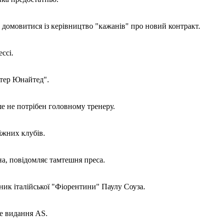
 домовитися із керівництво "кажанів" про новий контракт.
ссі.
стер Юнайтед".
е не потрібен головному тренеру.
іжних клубів.
на, повідомляє тамтешня преса.
ник італійської "Фіорентини" Паулу Соуза.
ке видання AS.