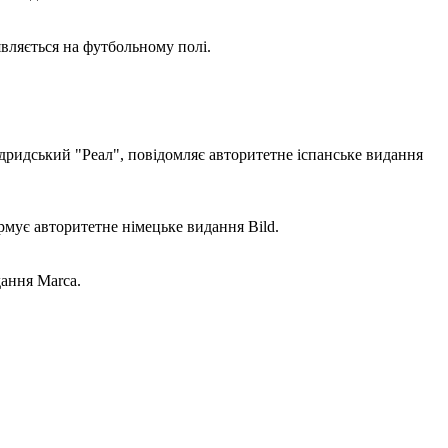
вляється на футбольному полі.
дридський "Реал", повідомляє авторитетне іспанське видання
рмує авторитетне німецьке видання Bild.
дання Marca.