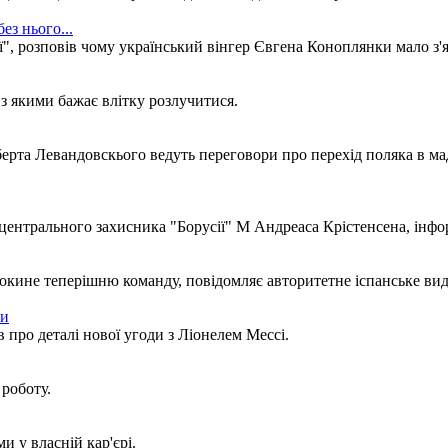
ез нього...
, розповів чому український вінгер Євгена Коноплянки мало з'я
з якими бажає влітку розлучитися.
ерта Левандовскього ведуть переговори про перехід поляка в ма
центрального захисника "Борусії" М Андреаса Крістенсена, інфо
покине теперішню команду, повідомляє авторитетне іспанське ви
ри
про деталі нової угоди з Ліонелем Мессі.
 роботу.
и у власній кар'єрі.