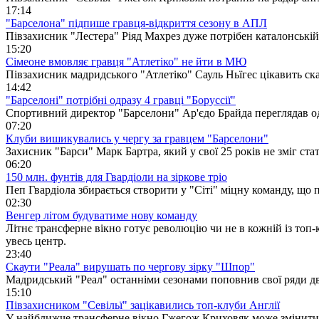
17:14
"Барселона" підпише гравця-відкриття сезону в АПЛ
Півзахисник "Лестера" Ріяд Махрез дуже потрібен каталонській
15:20
Сімеоне вмовляє гравця "Атлетіко" не йти в МЮ
Півзахисник мадридського "Атлетіко" Сауль Ньїгес цікавить с
14:42
"Барселоні" потрібні одразу 4 гравці "Боруссії"
Спортивний директор "Барселони" Ар'єдо Брайда переглядав одр
07:20
Клуби вишикувались у чергу за гравцем "Барселони"
Захисник "Барси" Марк Бартра, який у свої 25 років не зміг ст
06:20
150 млн. фунтів для Гвардіоли на зіркове тріо
Пеп Гвардіола збирається створити у "Сіті" міцну команду, що
02:30
Венгер літом будуватиме нову команду
Літнє трансферне вікно готує революцію чи не в кожній із топ
увесь центр.
23:40
Скаути "Реала" вирушать по чергову зірку "Шпор"
Мадридський "Реал" останніми сезонами поповнив свої ряди дв
15:10
Півзахисником "Севільї" зацікавились топ-клуби Англії
У найближче трансферне вікно Гжегож Криховяк може змінити м