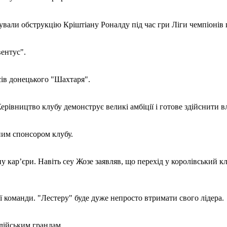
ували обструкцію Кріштіану Роналду під час гри Ліги чемпіонів
ентус".
ів донецького "Шахтаря".
рівництво клубу демонструє великі амбіції і готове здійснити в
им спонсором клубу.
 кар’єри. Навіть сеу Жозе заявляв, що перехід у королівський к
ї команди. "Лестеру" буде дуже непросто втримати свого лідера.
лійським грандам.