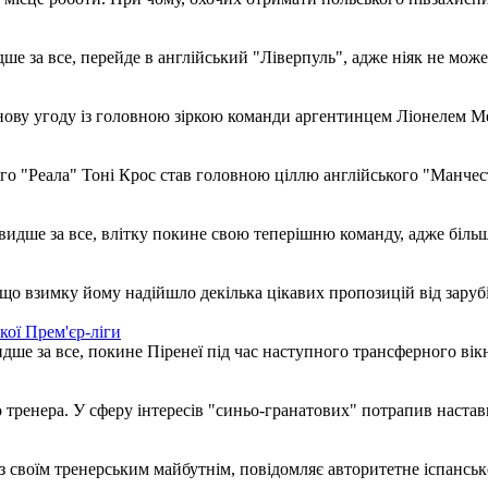
ше за все, перейде в англійський "Ліверпуль", адже ніяк не може
ову угоду із головною зіркою команди аргентинцем Ліонелем Ме
кого "Реала" Тоні Крос став головною ціллю англійського "Манче
идше за все, влітку покине свою теперішню команду, адже більш
 що взимку йому надійшло декілька цікавих пропозицій від заруб
кої Прем'єр-ліги
дше за все, покине Піренеї під час наступного трансферного вік
тренера. У сферу інтересів "синьо-гранатових" потрапив настав
з своїм тренерським майбутнім, повідомляє авторитетне іспансь