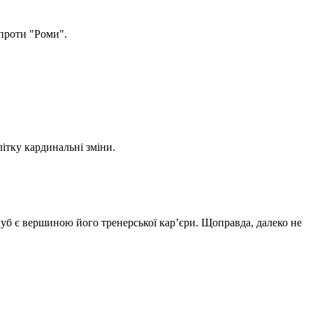
 проти "Роми".
літку кардинальні зміни.
луб є вершиною його тренерської кар’єри. Щоправда, далеко не