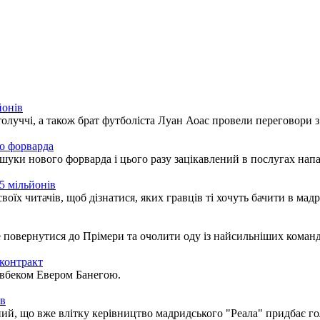
йонів
луччі, а також брат футболіста Луан Аоас провели переговори 
го форварда
уки нового форварда і цього разу зацікавлений в послугах напад
5 мільйонів
оїх читачів, щоб дізнатися, яких гравців ті хочуть бачити в мад
повернутися до Прімери та очолити оду із найсильніших команд
контракт
хавбеком Евером Банегою.
ів
ий, що вже влітку керівництво мадридського "Реала" придбає г