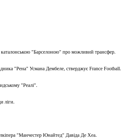
з каталонською "Барселоною" про можливий трансфер.
ника "Рена" Усмана Дембеле, стверджує France Football.
ридському "Реалі".
и ліги.
олкіпера "Манчестер Юнайтед" Давіда Де Хеа.