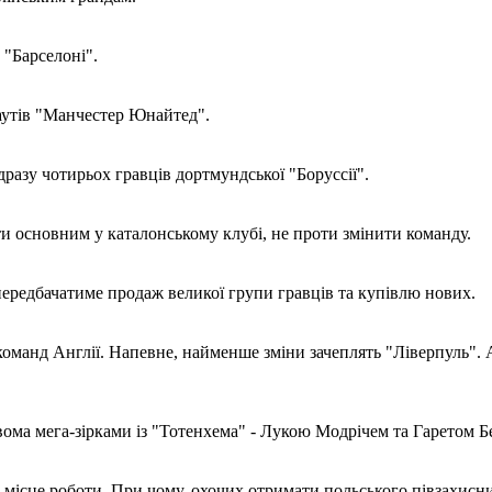
 "Барселоні".
каутів "Манчестер Юнайтед".
азу чотирьох гравців дортмундської "Боруссії".
ати основним у каталонському клубі, не проти змінити команду.
 передбачатиме продаж великої групи гравців та купівлю нових.
-команд Англії. Напевне, найменше зміни зачеплять "Ліверпуль".
ома мега-зірками із "Тотенхема" - Лукою Модрічем та Гаретом Б
ісце роботи. При чому, охочих отримати польського півзахисни