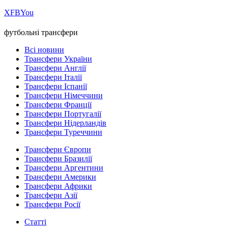
Х
FB
You
футбольні трансфери
Всі новини
Трансфери України
Трансфери Англії
Трансфери Італії
Трансфери Іспанії
Трансфери Німеччини
Трансфери Франції
Трансфери Португалії
Трансфери Нідерландів
Трансфери Туреччини
Трансфери Європи
Трансфери Бразилії
Трансфери Аргентини
Трансфери Америки
Трансфери Африки
Трансфери Азії
Трансфери Росії
Статті