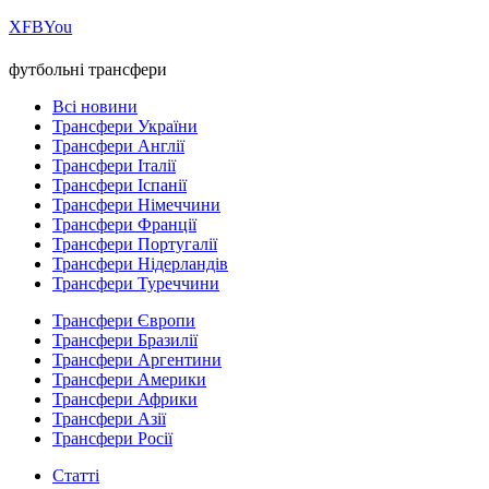
Х
FB
You
футбольні трансфери
Всі новини
Трансфери України
Трансфери Англії
Трансфери Італії
Трансфери Іспанії
Трансфери Німеччини
Трансфери Франції
Трансфери Португалії
Трансфери Нідерландів
Трансфери Туреччини
Трансфери Європи
Трансфери Бразилії
Трансфери Аргентини
Трансфери Америки
Трансфери Африки
Трансфери Азії
Трансфери Росії
Статті